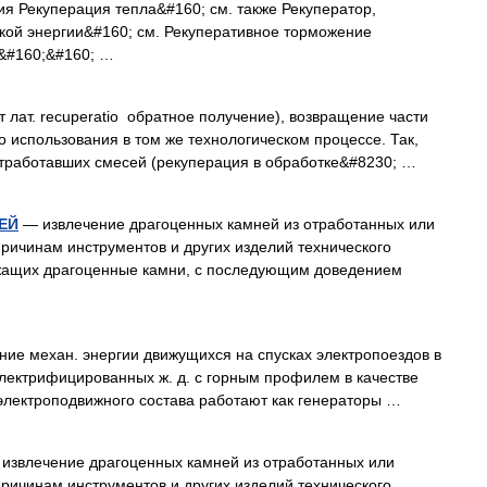
я Рекуперация тепла&#160; см. также Рекуператор,
кой энергии&#160; см. Рекуперативное торможение
;&#160;&#160; …
 лат. recuperatio обратное получение), возвращение части
о использования в том же технологическом процессе. Так,
отработавших смесей (рекуперация в обработке&#8230; …
ЕЙ
— извлечение драгоценных камней из отработанных или
ричинам инструментов и других изделий технического
ержащих драгоценные камни, с последующим доведением
е механ. энергии движущихся на спусках электропоездов в
 электрифицированных ж. д. с горным профилем в качестве
 электроподвижного состава работают как генераторы …
извлечение драгоценных камней из отработанных или
ричинам инструментов и других изделий технического