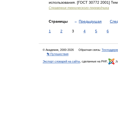
использования. [ГОСТ 30772 2001] Те
Справочник технического переводчика
Страницы
←
Предыдущая
Сле
1
2
3
4
5
6
© Академик, 2000-2026
Обратная связь:
Техподдерж
👣 Путешествия
Экспорт словарей на сайты
, сделанные на PHP,
Jo