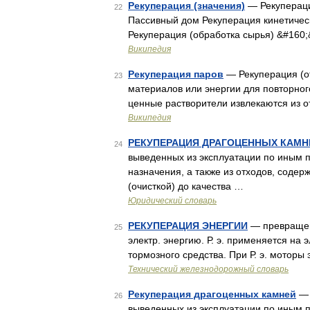
Рекуперация (значения)
— Рекупераци
22
Пассивный дом Рекуперация кинетичес
Рекуперация (обработка сырья) &#160
Википедия
Рекуперация паров
— Рекуперация (от
23
материалов или энергии для повторног
ценные растворители извлекаются из 
Википедия
РЕКУПЕРАЦИЯ ДРАГОЦЕННЫХ КАМН
24
выведенных из эксплуатации по иным п
назначения, а также из отходов, сод
(очисткой) до качества …
Юридический словарь
РЕКУПЕРАЦИЯ ЭНЕРГИИ
— превращени
25
электр. энергию. Р. э. применяется на
тормозного средства. При Р. э. моторы
Технический железнодорожный словарь
Рекуперация драгоценных камней
— 
26
выведенных из эксплуатации по иным п