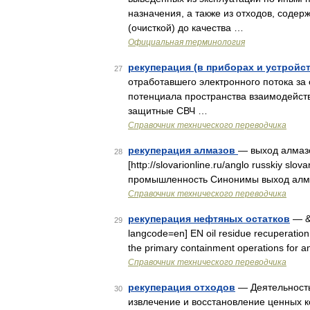
назначения, а также из отходов, сод
(очисткой) до качества …
Официальная терминология
рекуперация (в приборах и устройс
27
отработавшего электронного потока за
потенциала пространства взаимодейств
защитные СВЧ …
Справочник технического переводчика
рекуперация алмазов
— выход алмазо
28
[http://slovarionline.ru/anglo russkiy sl
промышленность Синонимы выход алма
Справочник технического переводчика
рекуперация нефтяных остатков
— &m
29
langcode=en] EN oil residue recuperation Th
the primary containment operations for a
Справочник технического переводчика
рекуперация отходов
— Деятельность
30
извлечение и восстановление ценных к