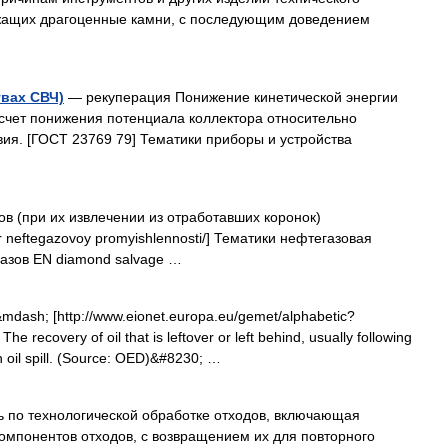
ержащих драгоценные камни, с последующим доведением
твах СВЧ)
— рекуперация Понижение кинетической энергии
 счет понижения потенциала коллектора относительно
ия. [ГОСТ 23769 79] Тематики приборы и устройства
в (при их извлечении из отработавших коронок)
ovar neftegazovoy promyishlennosti/] Тематики нефтегазовая
зов EN diamond salvage …
dash; [http://www.eionet.europa.eu/gemet/alphabetic?
e recovery of oil that is leftover or left behind, usually following
n oil spill. (Source: OED)&#8230; …
 по технологической обработке отходов, включающая
омпонентов отходов, с возвращением их для повторного