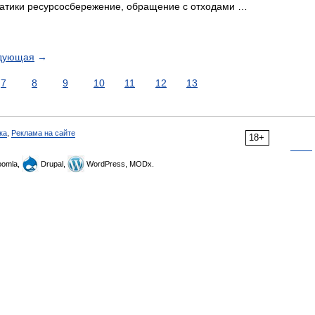
матики ресурсосбережение, обращение с отходами …
дующая
→
7
8
9
10
11
12
13
ка
,
Реклама на сайте
18+
omla,
Drupal,
WordPress, MODx.