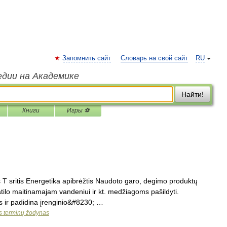
Запомнить сайт
Словарь на свой сайт
RU
едии на Академике
Найти!
Книги
Игры ⚽
 sritis Energetika apibrėžtis Naudoto garo, degimo produktų
tilo maitinamajam vandeniui ir kt. medžiagoms pašildyti.
s ir padidina įrenginio&#8230; …
os terminų žodynas