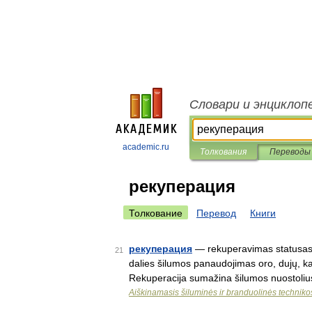
Словари и энциклоп
academic.ru
Толкования
Переводы
рекуперация
Толкование
Перевод
Книги
рекуперация
— rekuperavimas statusas T
21
dalies šilumos panaudojimas oro, dujų, ka
Rekuperacija sumažina šilumos nuostoliu
Aiškinamasis šiluminės ir branduolinės technik